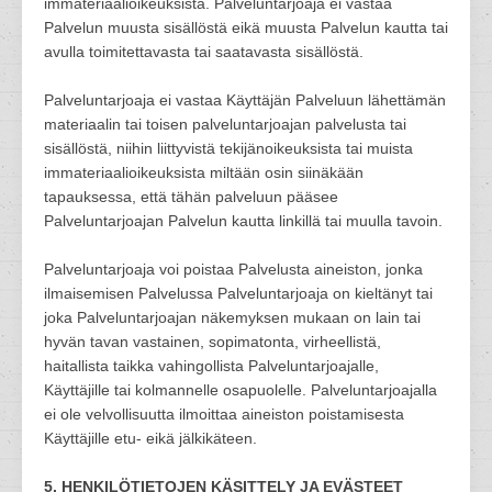
immateriaalioikeuksista. Palveluntarjoaja ei vastaa
Palvelun muusta sisällöstä eikä muusta Palvelun kautta tai
avulla toimitettavasta tai saatavasta sisällöstä.
Palveluntarjoaja ei vastaa Käyttäjän Palveluun lähettämän
materiaalin tai toisen palveluntarjoajan palvelusta tai
sisällöstä, niihin liittyvistä tekijänoikeuksista tai muista
immateriaalioikeuksista miltään osin siinäkään
tapauksessa, että tähän palveluun pääsee
Palveluntarjoajan Palvelun kautta linkillä tai muulla tavoin.
Palveluntarjoaja voi poistaa Palvelusta aineiston, jonka
ilmaisemisen Palvelussa Palveluntarjoaja on kieltänyt tai
joka Palveluntarjoajan näkemyksen mukaan on lain tai
hyvän tavan vastainen, sopimatonta, virheellistä,
haitallista taikka vahingollista Palveluntarjoajalle,
Käyttäjille tai kolmannelle osapuolelle. Palveluntarjoajalla
ei ole velvollisuutta ilmoittaa aineiston poistamisesta
Käyttäjille etu- eikä jälkikäteen.
5. HENKILÖTIETOJEN KÄSITTELY JA EVÄSTEET