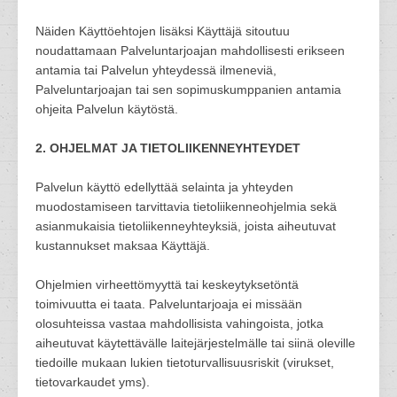
Näiden Käyttöehtojen lisäksi Käyttäjä sitoutuu
noudattamaan Palveluntarjoajan mahdollisesti erikseen
antamia tai Palvelun yhteydessä ilmeneviä,
Palveluntarjoajan tai sen sopimuskumppanien antamia
ohjeita Palvelun käytöstä.
2. OHJELMAT JA TIETOLIIKENNEYHTEYDET
Palvelun käyttö edellyttää selainta ja yhteyden
muodostamiseen tarvittavia tietoliikenneohjelmia sekä
asianmukaisia tietoliikenneyhteyksiä, joista aiheutuvat
kustannukset maksaa Käyttäjä.
Ohjelmien virheettömyyttä tai keskeytyksetöntä
toimivuutta ei taata. Palveluntarjoaja ei missään
olosuhteissa vastaa mahdollisista vahingoista, jotka
aiheutuvat käytettävälle laitejärjestelmälle tai siinä oleville
tiedoille mukaan lukien tietoturvallisuusriskit (virukset,
tietovarkaudet yms).