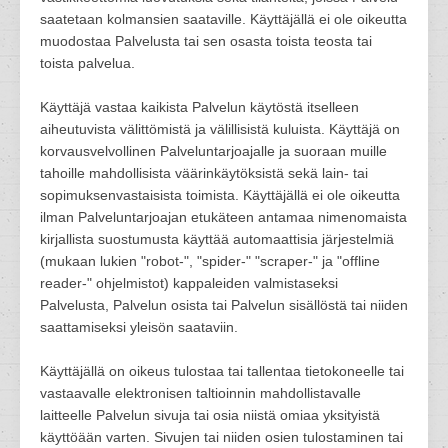
saatetaan kolmansien saataville. Käyttäjällä ei ole oikeutta
muodostaa Palvelusta tai sen osasta toista teosta tai
toista palvelua.
Käyttäjä vastaa kaikista Palvelun käytöstä itselleen
aiheutuvista välittömistä ja välillisistä kuluista. Käyttäjä on
korvausvelvollinen Palveluntarjoajalle ja suoraan muille
tahoille mahdollisista väärinkäytöksistä sekä lain- tai
sopimuksenvastaisista toimista. Käyttäjällä ei ole oikeutta
ilman Palveluntarjoajan etukäteen antamaa nimenomaista
kirjallista suostumusta käyttää automaattisia järjestelmiä
(mukaan lukien "robot-", "spider-" "scraper-" ja "offline
reader-" ohjelmistot) kappaleiden valmistaseksi
Palvelusta, Palvelun osista tai Palvelun sisällöstä tai niiden
saattamiseksi yleisön saataviin.
Käyttäjällä on oikeus tulostaa tai tallentaa tietokoneelle tai
vastaavalle elektronisen taltioinnin mahdollistavalle
laitteelle Palvelun sivuja tai osia niistä omiaa yksityistä
käyttöään varten. Sivujen tai niiden osien tulostaminen tai