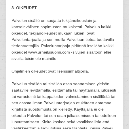
3. OIKEUDET
Palvelun sisältö on suojattu tekijänoikeuslain ja
kansainvälisten sopimusten mukaisesti. Palvelun kaikki
oikeudet, tekijänoikeudet mukaan lukien, ovat
Palveluntarjoalla ja sen muilla Palveluun tietoa tuottavilla
tiedontuottajilla. Palveluntarjoaja pidättää itsellään kaikki
oikeudet www.urheilusuomi.com -sivujen sisältöön ellei
sivuilla toisin ole mainittu.
Ohjelmien oikeudet ovat lisenssinhaltijoilla.
Palvelun sisällön tai sisällön osan saattaminen yleisön
saataville levittämällä, esittämällä tai näyttämällä julkisesti
tai varastointi tai kappaleiden valmistaminen sisällöstä tai
sen osasta ilman Palveluntarjoajan etukäteen antamaa
kirjallista suostumusta on kielletty. Käyttäjällä ei ole
oikeutta Palvelun tai sen osan julkaisemiseen tai edelleen
luovuttamiseen. Kielto koskee sekä vastikkeellisia että
vastikkeettomia luovutuksia sekä tilanteita, joissa Palvelu