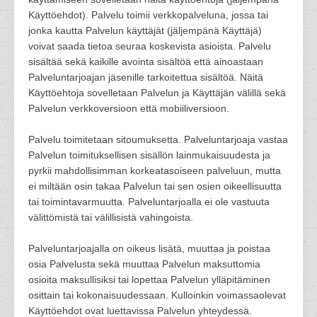
Käyttöehdot). Palvelu toimii verkkopalveluna, jossa tai
jonka kautta Palvelun käyttäjät (jäljempänä Käyttäjä)
voivat saada tietoa seuraa koskevista asioista. Palvelu
sisältää sekä kaikille avointa sisältöä että ainoastaan
Palveluntarjoajan jäsenille tarkoitettua sisältöä. Näitä
Käyttöehtoja sovelletaan Palvelun ja Käyttäjän välillä sekä
Palvelun verkkoversioon että mobiiliversioon.
Palvelu toimitetaan sitoumuksetta. Palveluntarjoaja vastaa
Palvelun toimituksellisen sisällön lainmukaisuudesta ja
pyrkii mahdollisimman korkeatasoiseen palveluun, mutta
ei miltään osin takaa Palvelun tai sen osien oikeellisuutta
tai toimintavarmuutta. Palveluntarjoalla ei ole vastuuta
välittömistä tai välillisistä vahingoista.
Palveluntarjoajalla on oikeus lisätä, muuttaa ja poistaa
osia Palvelusta sekä muuttaa Palvelun maksuttomia
osioita maksullisiksi tai lopettaa Palvelun ylläpitäminen
osittain tai kokonaisuudessaan. Kulloinkin voimassaolevat
Käyttöehdot ovat luettavissa Palvelun yhteydessä.