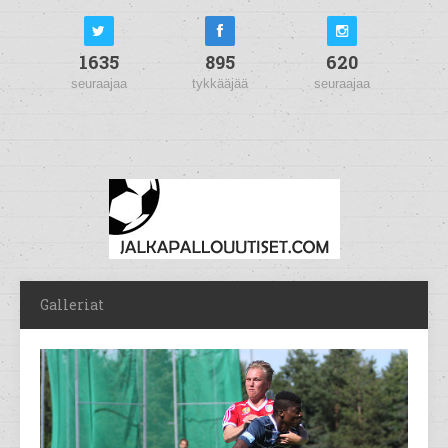
1635
895
620
seuraajaa
tykkääjää
seuraajaa
Galleriat