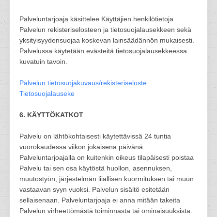
Palveluntarjoaja käsittelee Käyttäjien henkilötietoja
Palvelun rekisteriselosteen ja tietosuojalausekkeen sekä
yksityisyydensuojaa koskevan lainsäädännön mukaisesti.
Palvelussa käytetään evästeitä tietosuojalausekkeessa
kuvatuin tavoin.
Palvelun tietosuojakuvaus/rekisteriseloste
Tietosuojalauseke
6. KÄYTTÖKATKOT
Palvelu on lähtökohtaisesti käytettävissä 24 tuntia
vuorokaudessa viikon jokaisena päivänä.
Palveluntarjoajalla on kuitenkin oikeus tilapäisesti poistaa
Palvelu tai sen osa käytöstä huollon, asennuksen,
muutostyön, järjestelmän liiallisen kuormituksen tai muun
vastaavan syyn vuoksi. Palvelun sisältö esitetään
sellaisenaan. Palveluntarjoaja ei anna mitään takeita
Palvelun virheettömästä toiminnasta tai ominaisuuksista.