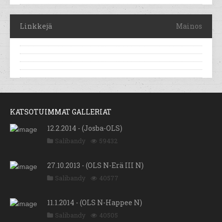
Linkkejä
Mainos
KATSOTUIMMAT GALLERIAT
12.2.2014 - (Josba-OLS)
Salibandy
59432
27.10.2013 - (OLS N-Erä III N)
Salibandy
40577
11.1.2014 - (OLS N-Happee N)
Salibandy
40505