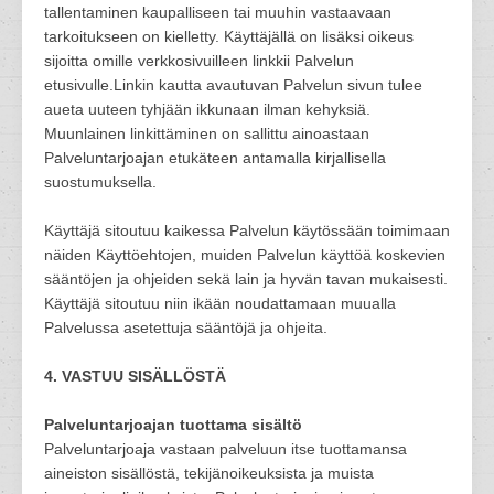
tallentaminen kaupalliseen tai muuhin vastaavaan
tarkoitukseen on kielletty. Käyttäjällä on lisäksi oikeus
sijoitta omille verkkosivuilleen linkkii Palvelun
etusivulle.Linkin kautta avautuvan Palvelun sivun tulee
aueta uuteen tyhjään ikkunaan ilman kehyksiä.
Muunlainen linkittäminen on sallittu ainoastaan
Palveluntarjoajan etukäteen antamalla kirjallisella
suostumuksella.
Käyttäjä sitoutuu kaikessa Palvelun käytössään toimimaan
näiden Käyttöehtojen, muiden Palvelun käyttöä koskevien
sääntöjen ja ohjeiden sekä lain ja hyvän tavan mukaisesti.
Käyttäjä sitoutuu niin ikään noudattamaan muualla
Palvelussa asetettuja sääntöjä ja ohjeita.
4. VASTUU SISÄLLÖSTÄ
Palveluntarjoajan tuottama sisältö
Palveluntarjoaja vastaan palveluun itse tuottamansa
aineiston sisällöstä, tekijänoikeuksista ja muista