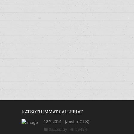
KATSOTUIMMAT GALLERIAT
12.2.2014 - (Josba-OLS)
Salibandy
59494