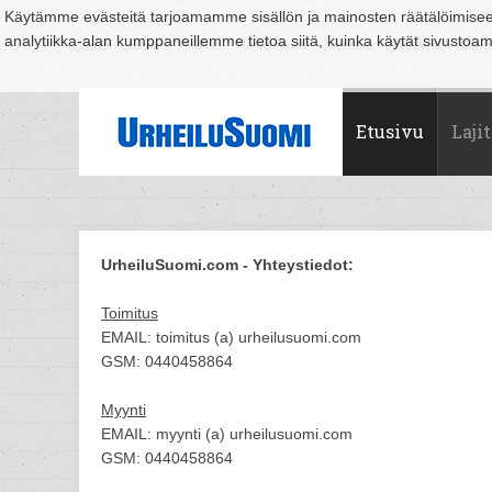
Käytämme evästeitä tarjoamamme sisällön ja mainosten räätälöimise
analytiikka-alan kumppaneillemme tietoa siitä, kuinka käytät sivusto
Suomi
Espoo
Helsinki
Hämeenlinna
Joensuu
Jyväskylä
Kouvo
Etusivu
Lajit
UrheiluSuomi.com - Yhteystiedot:
Toimitus
EMAIL: toimitus (a) urheilusuomi.com
GSM: 0440458864
Myynti
EMAIL: myynti (a) urheilusuomi.com
GSM: 0440458864