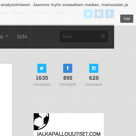
 analysoimiseen. Jaamme myös sosiaalisen median, mainosalan ja
äjoki
Tampere
Turku
Vaasa
Vantaa
Sulje
om
Info
1635
895
620
seuraajaa
tykkääjää
seuraajaa