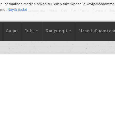
en, sosiaalisen median ominaisuuksien tukemiseen ja kävijämäärämme
amme.
Näytä tiedot
la
Kuopio
Lahti
Lappeenranta
Mikkeli
Oulu
Pori
Rauma
Rovaniemi
Sein
Sarjat
Oulu
Kaupungit
UrheiluSuomi.c