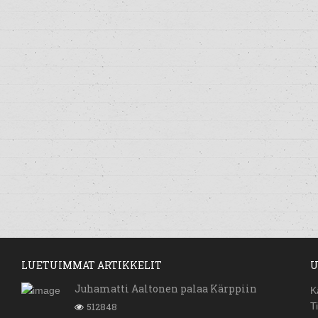
LUETUIMMAT ARTIKKELIT
U
Juhamatti Aaltonen palaa Kärppiin
K
512848
T