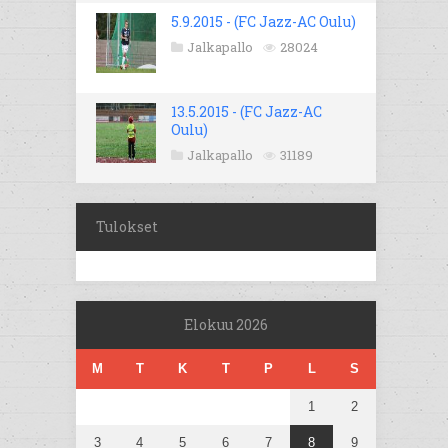
5.9.2015 - (FC Jazz-AC Oulu)
Jalkapallo
28024
13.5.2015 - (FC Jazz-AC
Oulu)
Jalkapallo
31189
Tulokset
Elokuu 2026
M
T
K
T
P
L
S
1
2
3
4
5
6
7
8
9