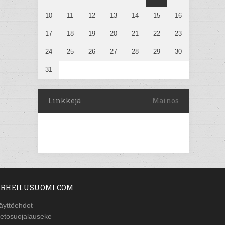
10
11
12
13
14
15
16
17
18
19
20
21
22
23
24
25
26
27
28
29
30
31
Linkkejä
Mainos
RHEILUSUOMI.COM
äyttöehdot
ietosuojalauseke